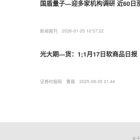
国盾量子—迎多家机构调研 近60日涨幅
新闻报刊
2026-01-25 10:57:22
光大期—货：1;1月17日软商品日报
证券时报网
曹晨
2025-08-05 21:44
关