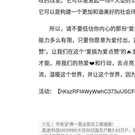
叹的改变。它可以是发起一场⭐大型的
它可以是构建一个更加和谐美好的社会
所以，请不要低估你内心的那份“爱
能力多么有限，只要你愿意为爱付出，
赞”。让我们在这个“爱搞为爱点赞”的
才能，用我们的热爱❤️和行动，去点
流，温暖这个世界，并让这个世界，因
活动：【
hKszRFt4WyWwhC373uUSCF
少见.！华安证!券一营业部员工被通报！
麦迪!科技(603990)‘6’月30日股东户数3.63万户