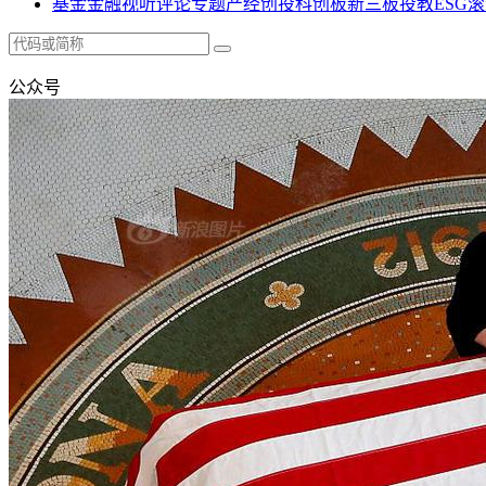
基金
金融
视听
评论
专题
产经
创投
科创板
新三板
投教
ESG
滚
公众号