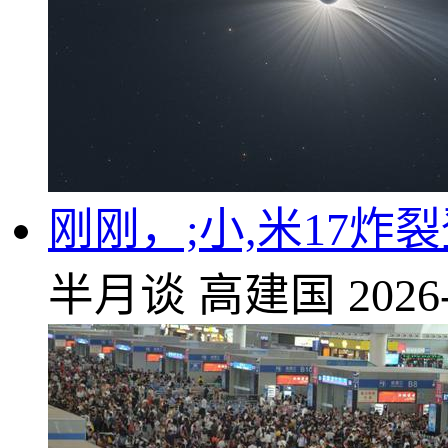
刚刚，;小,米17炸裂
半月谈
高建国
2026