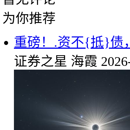
为你推荐
重磅！.资不{抵}
证券之星
海霞
2026