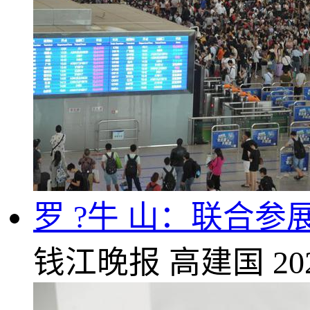
罗 ?牛 山：联合
钱江晚报
高建国
20