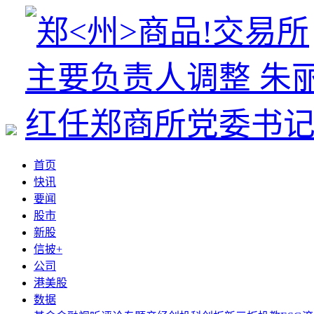
首页
快讯
要闻
股市
新股
信披+
公司
港美股
数据