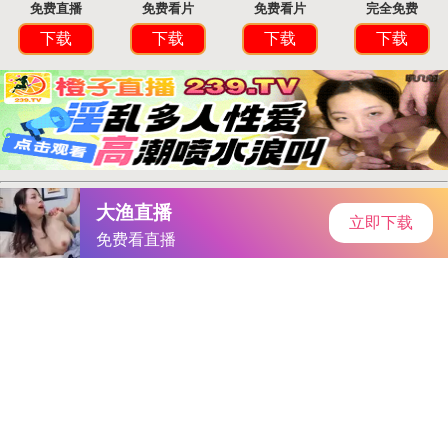
首页
手游资讯
手游教程
手机游戏
街霸传奇隆：全能战士，场场闪耀，实力解析
作者：国际频道
发表时间：2025-09-17 03:09:15
阅读量:
4188061
今夜，又见证历史了！后续来了
谷歌母公司Alphabet市值突
破3万亿美元学习了
美国国会预算主任：特朗普的关税正在加剧
通货膨胀是真的吗？
西贝致歉并启动整改 罗永浩放弃起诉贾国
龙 预制菜争议谁之过？律师拆解“五大焦点”所在
美国国会预算
主任：特朗普的关税正在加剧通货膨胀
阿拉莫斯黄金公司将以