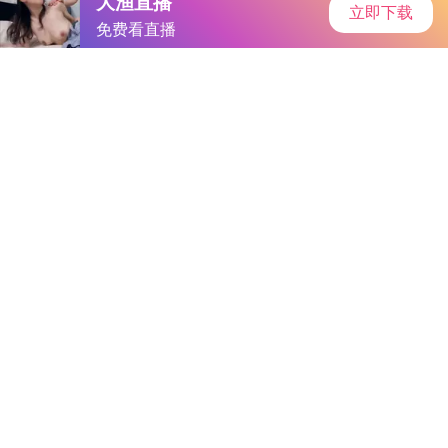
首页
手游资讯
手游教程
手机游戏
黄色下裁软件｜技术进步下的道德迷思与监管挑战
作者：国际频道
发表时间：2025-09-17 02:43:02
阅读量:
8840728
随着网络直播和短视频平台的兴起，各类软件应运而生。其
中，一款引发广泛关注和争议的“黄色下裁软件”成为焦点。这款
软件以其强大的功能和便捷的操作方式吸引了一大批用户，但其
内容的合法性与道德性引发了社会各界的热议。
软件新时代的道德拷问
在这个信息爆炸的时代，各种软件层出不穷，为用户提供更
丰富的使用体验。，一些软件的出现却让人倍感忧虑。“黄色下
裁软件”的出现，正是这一现象的缩影。它的功能旨在为用户提
供快速编辑视频的服务，但其内容的性质却让人质疑。
社会热议：内容与法律的界限